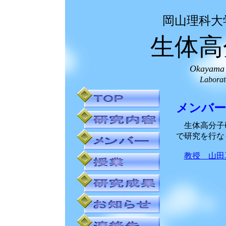
岡山理科大
生体高
Okayama U
Laborat
メンバー
生体高分子研
で研究を行な
教授 山田