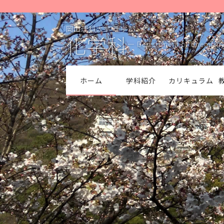
岡山理科大学 理学部
化学科
― Department of Chemistr
ホーム
学科紹介
カリキュラム