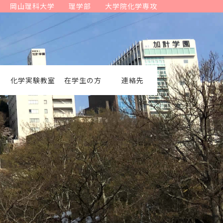
岡山理科大学
理学部
大学院化学専攻
化学実験教室
在学生の方
連絡先