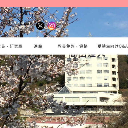
Official SNS
y ―
随時更新中！
教員・研究室
進路
教員免許・資格
受験生向けQ&A