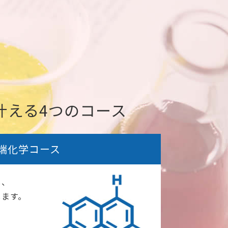
叶える4つのコース
端化学コース
し、
します。